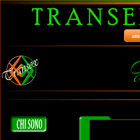
ann
G