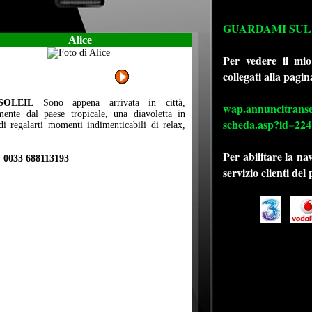
GUARDAMI SUL
Alice
Per vedere il mio
collegati alla pagin
SOLEIL
Sono appena arrivata in città,
wap.annuncitransexi
amente dal paese tropicale, una diavoletta in
scheda.asp?id=224
di regalarti momenti indimenticabili di relax,
Per abilitare la na
 0033 688113193
servizio clienti del