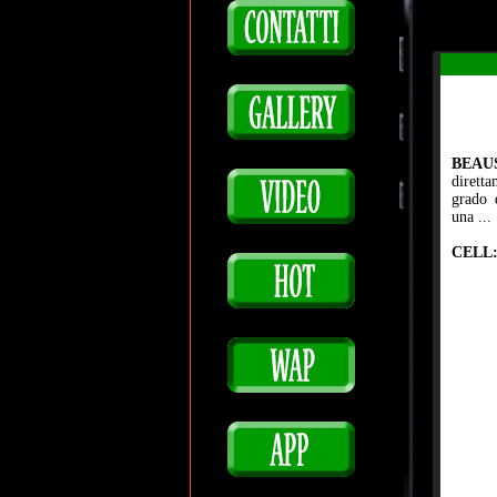
BEAU
dirett
grado 
una ...
CELL: