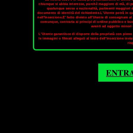
chiunque vi abbia interesse, purchè maggiore di età, di p
qualunque sesso e nazionalità, parimenti maggiori di
documento di identità del richiedente.L'Utente potrà in q
Ancona slanciata verso il mare, la città sorge su un promo
nell'Inserzione.E' fatto divieto all'Utente di consegnare 
dell'Adriatico centrale. Il nome stesso della città ricorda la su
comunque, contraria ai principi di ordine pubblico e bu
dori Siracusani, che fondarono la città nel 387 a.C. L'origine gre
aventi ad oggetto minori d
dorica". Come tutte le altre località della costa adriatica, Anco
L'Utente garantisce di disporre della proprietà con pieno 
stagione estiva gode anche il tramonto sul mare. Il golfo, cir
le immagini o filmati allegati al testo dell'inserzione invi
un’invidiabile stazione climatica. E’ bello god
ris
Nella sezione aggiornata di
OnlyTransex
potrai t
1
2
3
4
5
ENTR
FALCONARA MARITTIMA
FALCO