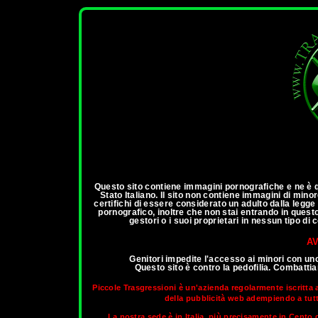
ann
Questo sito contiene immagini pornografiche e ne è qu
Stato Italiano. Il sito non contiene immagini di mino
certifichi di essere considerato un adulto dalla legg
pornografico, inoltre che non stai entrando in questo 
gestori o i suoi proprietari in nessun tipo d
AV
Genitori impedite l'accesso ai minori con un
Questo sito è contro la pedofilia. Combatt
Piccole Trasgressioni è un'azienda regolarmente iscritta 
della pubblicità web adempiendo a tutti 
La nostra sede è in Italia, più precisamente in Cento d