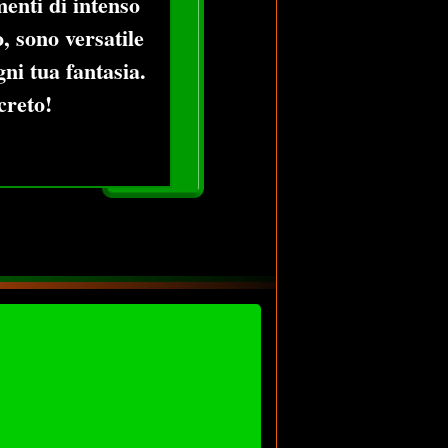
enti di intenso
o, sono versatile
gni tua fantasia.
creto!