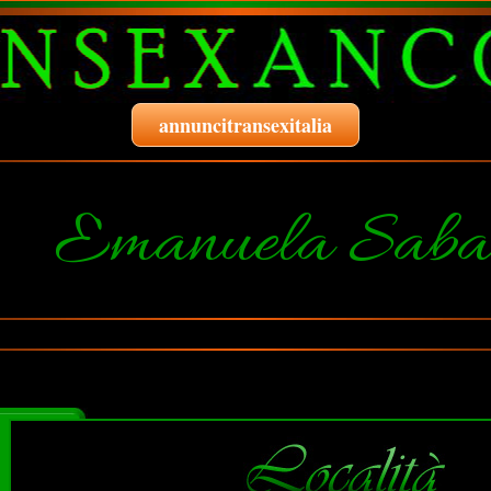
annuncitransexitalia
Emanuela Sabat