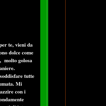
er te, vieni da
sono dolce come
, molto golosa
maniere.
soddisfare tutte
ofumata. Mi
azzire con i
ofondamente