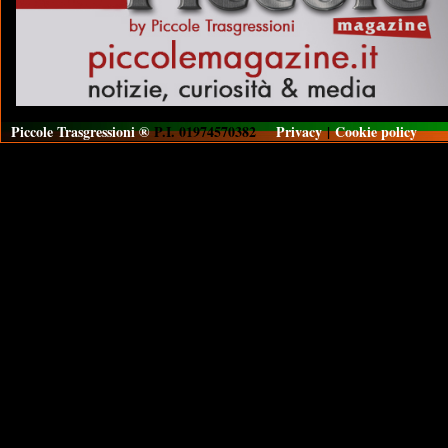
Piccole Trasgressioni ®
P.I. 01974570382
Privacy
|
Cookie policy