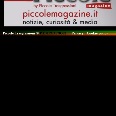
Piccole Trasgressioni ®
P.I. 01974570382
Privacy
|
Cookie policy