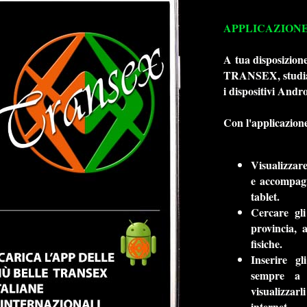
APPLICAZIONE
A tua disposizio
TRANSEX, studiata
i dispositivi Andro
Con l'applicazione
Visualizzare
e accompagn
tablet.
Cercare gli
provincia, 
fisiche.
Inserire gl
sempre a d
visualizzar
internet.