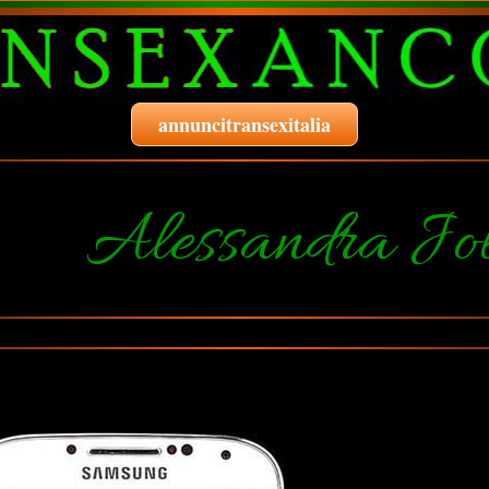
annuncitransexitalia
Alessandra Jol